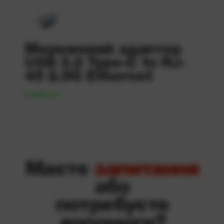
Мережевий адаптер
USB 3.0 Type-C to RJ-
45 2.5G Ethernet
В наявності
Маєте
запитання
або
потребуєте
допомоги?