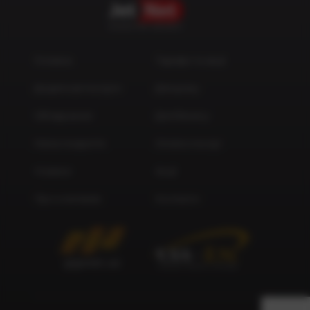
ОПЕРАТОР ЗВ’ЯЗКУ
Головна
Тарифи та акції
Додаткові послуги
Для дому
Обладнання
Для бізнесу
Мапа покриття
Оплата послуг
Новини
Акції
Про компанію
Контакти