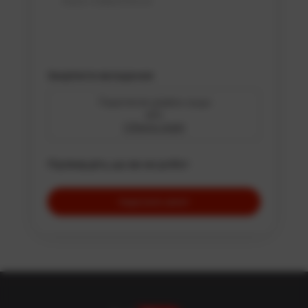
с. Кийлів (Бориспільський район)
Рів’єра Золоче (Бориспільський район)
с. Вороньків (Бориспільський район)
с. Креничи (Обухівський район)
Закріпити вкладення
с. Підгірці (Обухівський район)
Перетягніть файли сюди
або
с. Романків (Обухівський район)
Оберіть файл
с. Малі Дмитровичі (Обухівський район)
с. Великі Дмитровичі (Обухівський район)
Підтвердіть, що ви не робот
с. Старі Безрадичі (Обухівський район)
с. Нові Безрадичі (Обухівський район)
с. Гвоздів (Васильківський район)
с. Новосілки (Вишгородський район)
с. Хотянівка (Вишгородський район)
с. Осещина (Вишгородський район)