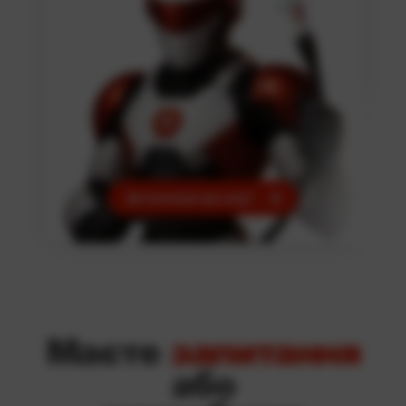
Детальніше про акції
Маєте
запитання
або