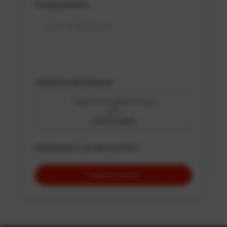
с. Проців (Бориспільський район)
Повідомлення
с. Кийлів (Бориспільський район)
Рів’єра Золоче (Бориспільський район)
с. Вороньків (Бориспільський район)
с. Креничи (Обухівський район)
Закріпити вкладення
с. Підгірці (Обухівський район)
с. Романків (Обухівський район)
Перетягніть файли сюди
або
с. Малі Дмитровичі (Обухівський район)
Оберіть файл
с. Великі Дмитровичі (Обухівський район)
Підтвердіть, що ви не робот
с. Старі Безрадичі (Обухівський район)
с. Нові Безрадичі (Обухівський район)
с. Гвоздів (Васильківський район)
с. Новосілки (Вишгородський район)
с. Хотянівка (Вишгородський район)