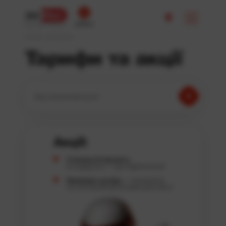
кабінет
ОПЕРАТОР ЗВ’ЯЗКУ
JetNet
Для дому
Тарифи та акції
Ваш населений пункт:
Акції:
3 місяці Інтернету
в подарунок — при підключенні!
Приведи сусіда
— отримайте
по 2 місяці безкоштовно для обох!