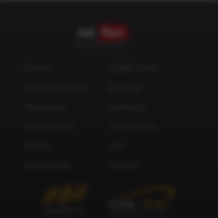
с. Осещина (Вишгородський район)
ОПЕРАТОР ЗВ’ЯЗКУ
Головна
Тарифи та акції
Додаткові послуги
Для дому
Обладнання
Для бізнесу
Мапа покриття
Оплата послуг
Новини
Акції
Про компанію
Контакти