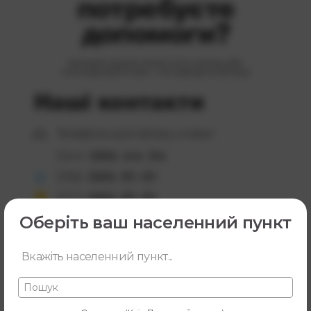
потребуєте
допомоги?
Заповніть форму зворотного зв’язку або
зателефонуйте нам — ми завжди на зв’язку!
Наші контакти
Телефони для зв’язку з нами
044
586-44-34
096
586-91-91
073
586-91-91
095
586-91-91
Оберіть ваш населенний пункт
Пошта:
Вкажіть населенний пункт...
office@jetnet.com.ua