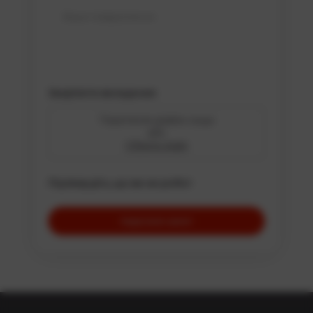
с. Кийлів (Бориспільський район)
Рів’єра Золоче (Бориспільський район)
с. Вороньків (Бориспільський район)
с. Креничи (Обухівський район)
Закріпити вкладення
с. Підгірці (Обухівський район)
Перетягніть файли сюди
с. Романків (Обухівський район)
або
Оберіть файл
с. Малі Дмитровичі (Обухівський район)
с. Великі Дмитровичі (Обухівський район)
Підтвердіть, що ви не робот
с. Старі Безрадичі (Обухівський район)
с. Нові Безрадичі (Обухівський район)
с. Гвоздів (Васильківський район)
с. Новосілки (Вишгородський район)
с. Хотянівка (Вишгородський район)
с. Осещина (Вишгородський район)