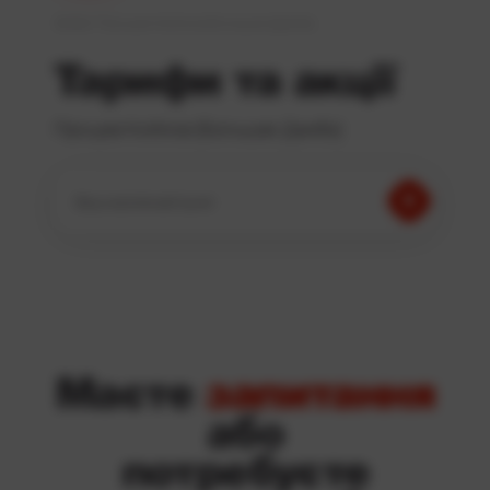
JetNet
Процев-Кийлов (Большая Дамба)
Тарифи та акції
Процев-Кийлов (Большая Дамба)
Ваш населений пункт:
Маєте
запитання
або
потребуєте