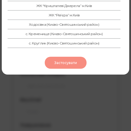
зворотнього
ЖК “Кришталеві Джерела” м.Київ
зв’язку
ЖК “Рів’єра” м.Київ
Ваше прізвище
Ходосівка (Києво-Святошинський район)
с. Кременище (Києво-Святошинський район)
с. Круглик (Києво-Святошинський район)
Ваше імʼя та по батькові
с. Хотів (Києво-Святошинський район)
СТ “Вишеньки” 1-ий шлюз Дніпра (Бориспільский район)
Застосувати
СТ 4-5 шлюз Дніпра, Висока Дамба (Бориспільський район)
Контактний телефон
с. Щасливе (Бориспільський район)
с. Гора (Бориспільський район)
с. Петропавлівське (Бориспільський район)
Ваш Email
с. Гнідин (Бориспільський район)
с. Вишеньки (Бориспільський район)
Повідомлення
с. Проців (Бориспільський район)