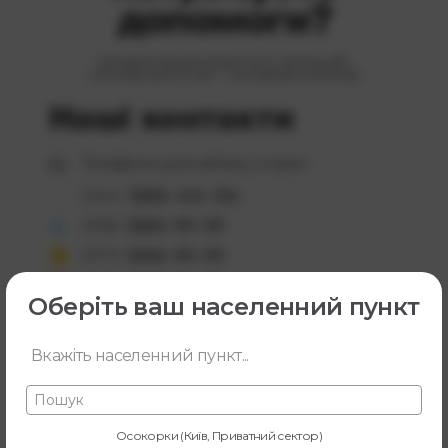
допомоги?
Заповніть форму зворотного зв’язку або
зателефонуйте нам — ми завжди на зв’язку!
Наші контакти
Телефони для зв’язку з нами
044
586-44-34
096
586-91-91
073
586-91-91
095
586-91-91
Оберіть ваш населенний пункт
Пошта:
office@jetnet.com.ua
Вкажіть населенний пункт...
Форма
Осокорки (Київ, Приватний сектор)