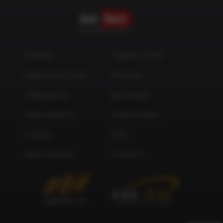
ОПЕРАТОР ЗВ’ЯЗКУ
Головна
Тарифи та акції
Додаткові послуги
Для дому
Обладнання
Для бізнесу
Мапа покриття
Оплата послуг
Новини
Акції
Про компанію
Контакти