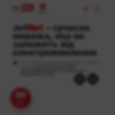
кабінет
ОПЕРАТОР ЗВ’ЯЗКУ
Jet
Net
– сучасна
мережа, яка не
залежить від
електроживлення
У всіх тарифах підключення ви отримуєте інтернет
по оптиці
за технологією xPON з
безперебійною роботою навіть при
відключенні світла