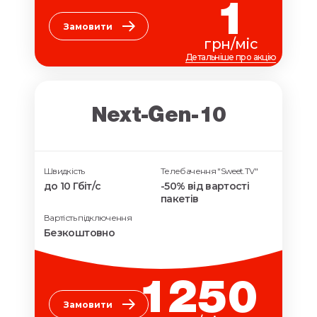
1
Замовити
грн/міс
Детальніше про акцію
Next-Gen-10
Швидкість
Телебачення "Sweet.TV"
до 10 Гбіт/с
-50% від вартості
пакетів
Вартість підключення
Безкоштовно
1250
Замовити