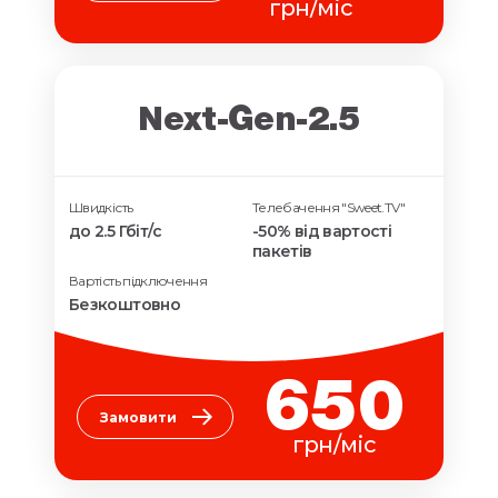
грн/міс
Next-Gen-2.5
Швидкість
Телебачення "Sweet.TV"
до 2.5 Гбіт/с
-50% від вартості
пакетів
Вартість підключення
Безкоштовно
650
Замовити
грн/міс