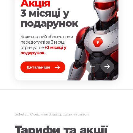
Акція
А
3 місяці у
Г
подарунок
За 
отр
Кожен новий абонент при
на
ш
передоплаті
за 3 місяці
отримує ще
+3 місяці у
подарунок.
Д
Детальніше
JetNet
с. Осещина (Вишгородський район)
Тарифи та акції