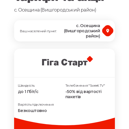
с. Осещина (Вишгородський район)
с. Осещина
(Вишгородський
Ваш населений пункт:
район)
Гіга Старт
Швидкість:
Телебачення "Sweet.TV"
до 1 Гбіт/с
-50% від вартості
пакетів
Вартість підключення
Безкоштовно