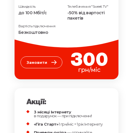
Швидкість
Телебачення "Sweet.TV"
до 100 Мбіт/с
-50% від вартості
пакетів
Вартість підключення
Безкоштовно
300
Замовити
грн/міс
Акції:
3 місяці Інтернету
в подарунок — при підключенні!
«Гіга Старт»
1 грн/міс = 1 рік Інтернету
Приведи сусіда
— отримайте