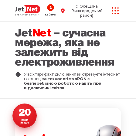
с. Осещина
(Вишгородський
кабінет
район)
ОПЕРАТОР ЗВ’ЯЗКУ
Jet
Net
– сучасна
мережа, яка не
залежить від
електроживлення
У всіх тарифах підключення ви отримуєте інтернет
по оптиці
за технологією xPON з
безперебійною роботою навіть при
відключенні світла