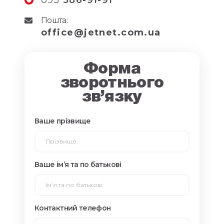
095
586-91-91
Пошта:
office@jetnet.com.ua
Форма
зворотнього
зв’язку
Ваше прізвище
Ваше імʼя та по батькові
Контактний телефон