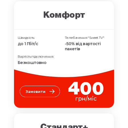
Комфорт
Швидкість:
Телебачення “Sweet.TV"
до 1 Гбіт/с
-50% від вартості
пакетів
Вартість підключення:
Безкоштовно
400
Замовити
грн/міс
Стандарт+