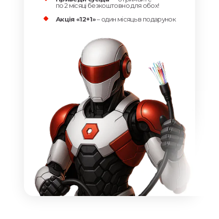
по 2 місяці безкоштовно для обох!
Акція «12+1»
– один місяць в подарунок